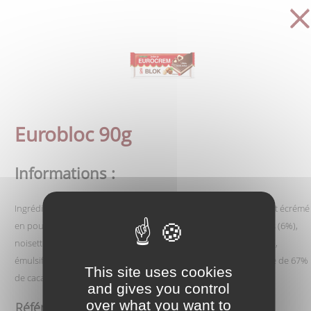
Eurobloc 90g
Informations :
Ingrédients: sucre, graisse de palme entièrement hydrogénée, lait écrémé
en poudre (12,5%), poudre de cacao réduite en matières grasses (6%),
noisette (3%), lactosérum en poudre, huile végétale de tournesol,
émulsifiant de lécithine de soja et arômes.
Le produit se compose de 67%
This site uses cookies
de cacao et 33% de crème de lait.
and gives you control
over what you want to
Référence :
1635