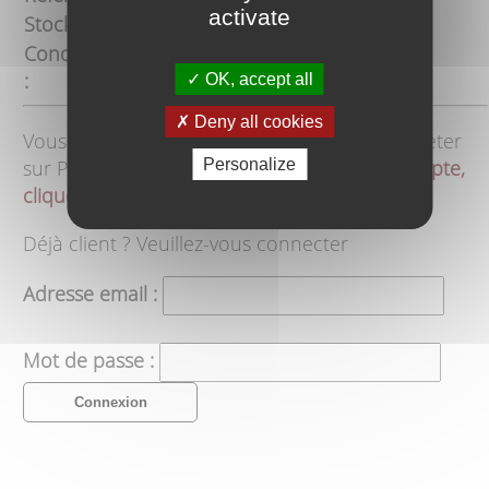
activate
Stock :
1448
Conditionnement
par
:
44
OK, accept all
Deny all cookies
Vous devez ouvrir un
compte client
pour acheter
sur Produits Balkaniques.
Pour ouvrir un compte,
Personalize
cliquez ici
Déjà client ? Veuillez-vous connecter
Adresse email :
Mot de passe :
Connexion