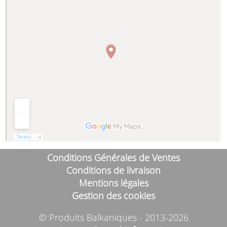
1,2 € TTC
Argeta Poulet Halal 95g
1,2 € TTC
Conditions Générales de Ventes
Conditions de livraison
Mentions légales
Gestion des cookies
Argeta Thon Piquant 95g
1*14
© Produits Balkaniques - 2013-2026