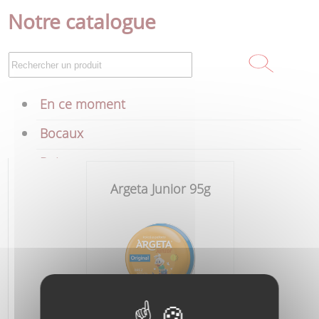
Notre catalogue
En ce moment
Bocaux
Boissons
Argeta Junior 95g
Bières
Vins
Cafés
Chips-Snack
1,2 € TTC
Chocolats-Sucres